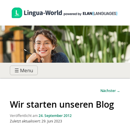
☰ Menu
Hauptmenü
Zum
Zum
Beitragsnavigation
Nächster
→
primären
sekundären
Wir starten unseren Blog
Inhalt
Inhalt
Veröffentlicht am
24. September 2012
Zuletzt aktualisiert: 29. Juni 2023
springen
springen