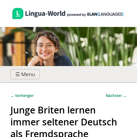
☰ Menu
Hauptmenü
Zum
Zum
Beitragsnavigation
←
Vorheriger
Nächster
→
primären
sekundären
Junge Briten lernen
immer seltener Deutsch
Inhalt
Inhalt
als Fremdsprache
springen
springen