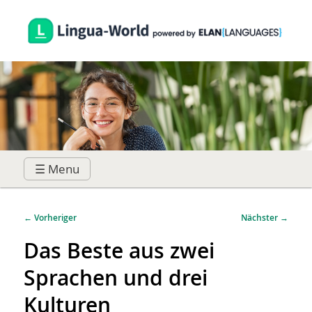
☰ Menu
Hauptmenü
Zum
Zum
Beitragsnavigation
←
Vorheriger
Nächster
→
primären
sekundären
Das Beste aus zwei
Sprachen und drei
Inhalt
Inhalt
Kulturen
springen
springen