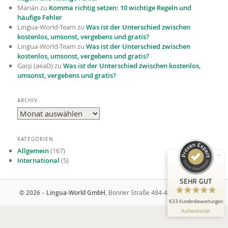
Marián
zu
Komma richtig setzen: 10 wichtige Regeln und
häufige Fehler
Lingua-World-Team
zu
Was ist der Unterschied zwischen
kostenlos, umsonst, vergebens und gratis?
Lingua-World-Team
zu
Was ist der Unterschied zwischen
kostenlos, umsonst, vergebens und gratis?
Garp (aeaD)
zu
Was ist der Unterschied zwischen kostenlos,
umsonst, vergebens und gratis?
Kundenbewertungen und Erfahrungen zu
Lingua-World GmbH
ARCHIV
Archiv
SEHR GUT
98%
Empfehlungen auf
ProvenExpert.com
4,76 / 5,00
KATEGORIEN
Allgemein
(167)
41
International
(5)
592
Bewertungen auf
Bewertungen von 5
SEHR GUT
ProvenExpert.com
anderen Quellen
© 2026
–
Lingua-World GmbH
, Bonner Straße 484-486, 50968 Köln
633 Kundenbewertungen
Blick aufs ProvenExpert-Profil werfen
Authentizität