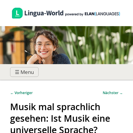
☰ Menu
Hauptmenü
Zum
Zum
Beitragsnavigation
←
Vorheriger
Nächster
→
primären
sekundären
Musik mal sprachlich
gesehen: Ist Musik eine
Inhalt
Inhalt
universelle Sprache?
springen
springen