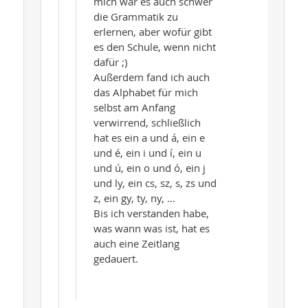
mich war es auch schwer
die Grammatik zu
erlernen, aber wofür gibt
es den Schule, wenn nicht
dafür ;)
Außerdem fand ich auch
das Alphabet für mich
selbst am Anfang
verwirrend, schließlich
hat es ein a und á, ein e
und é, ein i und í, ein u
und ú, ein o und ó, ein j
und ly, ein cs, sz, s, zs und
z, ein gy, ty, ny, …
Bis ich verstanden habe,
was wann was ist, hat es
auch eine Zeitlang
gedauert.