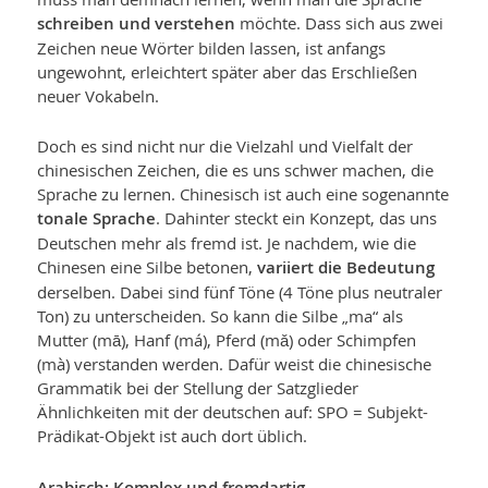
schreiben und verstehen
möchte. Dass sich aus zwei
Zeichen neue Wörter bilden lassen, ist anfangs
ungewohnt, erleichtert später aber das Erschließen
neuer Vokabeln.
Doch es sind nicht nur die Vielzahl und Vielfalt der
chinesischen Zeichen, die es uns schwer machen, die
Sprache zu lernen. Chinesisch ist auch eine sogenannte
tonale Sprache
. Dahinter steckt ein Konzept, das uns
Deutschen mehr als fremd ist. Je nachdem, wie die
Chinesen eine Silbe betonen,
variiert die Bedeutung
derselben. Dabei sind fünf Töne (4 Töne plus neutraler
Ton) zu unterscheiden. So kann die Silbe „ma“ als
Mutter (mā), Hanf (má), Pferd (mǎ) oder Schimpfen
(mà) verstanden werden. Dafür weist die chinesische
Grammatik bei der Stellung der Satzglieder
Ähnlichkeiten mit der deutschen auf: SPO = Subjekt-
Prädikat-Objekt ist auch dort üblich.
Arabisch: Komplex und fremdartig