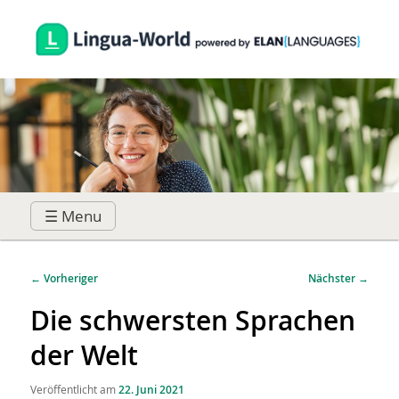
☰ Menu
Hauptmenü
Zum
Zum
Beitragsnavigation
←
Vorheriger
Nächster
→
primären
sekundären
Die schwersten Sprachen
der Welt
Inhalt
Inhalt
Veröffentlicht am
22. Juni 2021
springen
springen