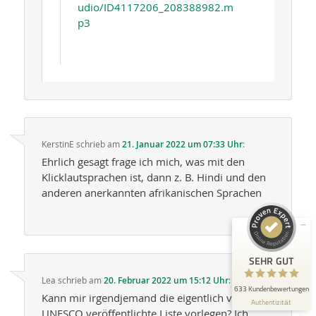
udio/ID4117206_208388982.m
p3
Kundenbewertungen und Erfahrungen zu
Lingua-World GmbH
KerstinE
schrieb
am
21. Januar 2022 um 07:33 Uhr
:
Ehrlich gesagt frage ich mich, was mit den
SEHR GUT
98%
Klicklautsprachen ist, dann z. B. Hindi und den
Empfehlungen auf
anderen anerkannten afrikanischen Sprachen
ProvenExpert.com
4,76 / 5,00
41
592
Bewertungen auf
Bewertungen von 5
SEHR GUT
ProvenExpert.com
anderen Quellen
Lea
schrieb
am
20. Februar 2022 um 15:12 Uhr
:
633 Kundenbewertungen
Blick aufs ProvenExpert-Profil werfen
Kann mir irgendjemand die eigentlich von der
Authentizität
UNESCO veröffentlichte Liste vorlegen? Ich