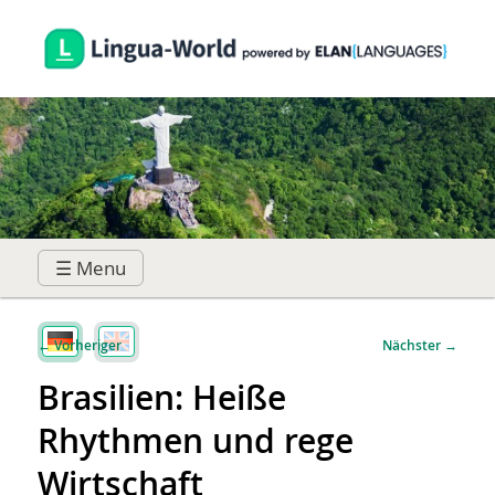
☰ Menu
Hauptmenü
Zum
Zum
Beitragsnavigation
←
Vorheriger
Nächster
→
primären
sekundären
Brasilien: Heiße
Rhythmen und rege
Inhalt
Inhalt
Wirtschaft
springen
springen