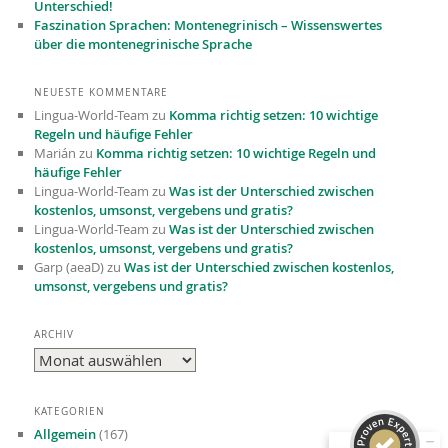
Unterschied!
Faszination Sprachen: Montenegrinisch – Wissenswertes
über die montenegrinische Sprache
NEUESTE KOMMENTARE
Lingua-World-Team
zu
Komma richtig setzen: 10 wichtige
Regeln und häufige Fehler
Marián
zu
Komma richtig setzen: 10 wichtige Regeln und
häufige Fehler
Lingua-World-Team
zu
Was ist der Unterschied zwischen
kostenlos, umsonst, vergebens und gratis?
Lingua-World-Team
zu
Was ist der Unterschied zwischen
kostenlos, umsonst, vergebens und gratis?
Garp (aeaD)
zu
Was ist der Unterschied zwischen kostenlos,
umsonst, vergebens und gratis?
Kundenbewertungen und Erfahrungen zu
Lingua-World GmbH
ARCHIV
Archiv
SEHR GUT
98%
Empfehlungen auf
ProvenExpert.com
4,76 / 5,00
KATEGORIEN
Allgemein
(167)