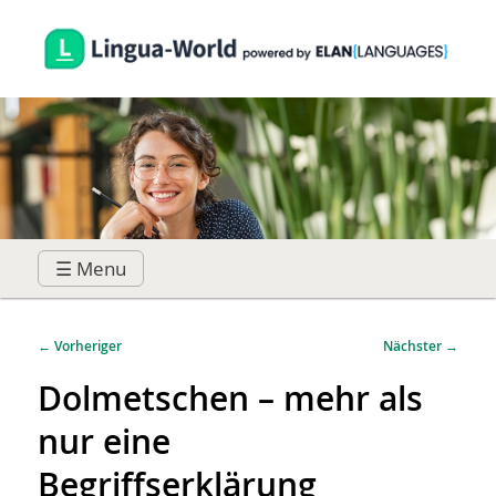
☰ Menu
Hauptmenü
Zum
Zum
Beitragsnavigation
←
Vorheriger
Nächster
→
primären
sekundären
Dolmetschen – mehr als
nur eine
Inhalt
Inhalt
Begriffserklärung
springen
springen