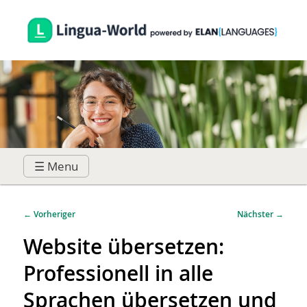
☰ Menu
Hauptmenü
Zum
Zum
Beitragsnavigation
←
Vorheriger
Nächster
→
primären
sekundären
Website übersetzen:
Professionell in alle
Inhalt
Inhalt
Sprachen übersetzen und
springen
springen