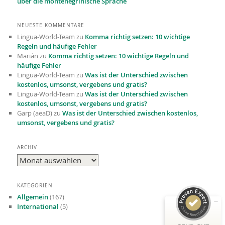
über die montenegrinische Sprache
NEUESTE KOMMENTARE
Lingua-World-Team
zu
Komma richtig setzen: 10 wichtige
Regeln und häufige Fehler
Marián
zu
Komma richtig setzen: 10 wichtige Regeln und
häufige Fehler
Lingua-World-Team
zu
Was ist der Unterschied zwischen
kostenlos, umsonst, vergebens und gratis?
Lingua-World-Team
zu
Was ist der Unterschied zwischen
kostenlos, umsonst, vergebens und gratis?
Garp (aeaD)
zu
Was ist der Unterschied zwischen kostenlos,
umsonst, vergebens und gratis?
Kundenbewertungen und Erfahrungen zu
Lingua-World GmbH
ARCHIV
Archiv
SEHR GUT
98%
Empfehlungen auf
ProvenExpert.com
4,76 / 5,00
KATEGORIEN
Allgemein
(167)
41
International
(5)
592
Bewertungen auf
Bewertungen von 5