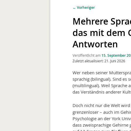
primären
sekundären
Beitragsnavigation
←
Vorheriger
Inhalt
Inhalt
Mehrere Spra
das mit dem 
springen
springen
Antworten
Veröffentlicht am
15. September 2
Zuletzt aktualisiert: 21. Juni 2026
Wer neben seiner Mutterspra
sprachig (bilingual). Sind e
(multilingual). Weil Sprache 
das Verständnis anderer Kult
Doch nicht nur die Welt wir
grenzen­loser – auch im Gehi
Psychologie an der York Unive
dass zweisprachige Gehirne g