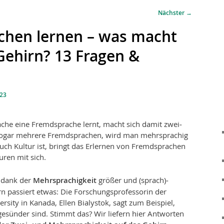
Nächster
→
chen lernen – was macht
Gehirn? 13 Fragen &
023
che eine Fremdsprache lernt, macht sich damit zwei­
s sogar mehrere Fremdsprachen, wird man mehr­sprachig
auch Kultur ist, bringt das Erlernen von Fremdsprachen
uren mit sich.
d dank der
Mehrsprachigkeit
größer und (sprach)­
rn passiert et­was: Die Forschungsprofessorin der
rsity in Kanada, Ellen Bialystok, sagt zum Beispiel,
esünder sind. Stimmt das? Wir liefern hier Antworten