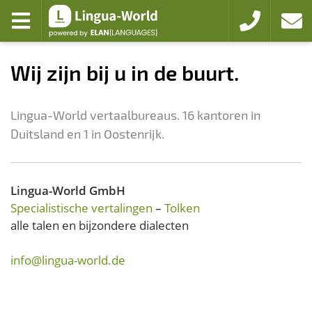
Zum Hauptmenü
Zum Inhalt
open menu
+49 221 94103
affaire
Wij zijn bij u in de buurt.
Lingua-World vertaalbureaus. 16 kantoren in
Duitsland en 1 in Oostenrijk.
Lingua-World GmbH
Specialistische vertalingen
–
Tolken
alle talen en bijzondere dialecten
info@lingua-world.de