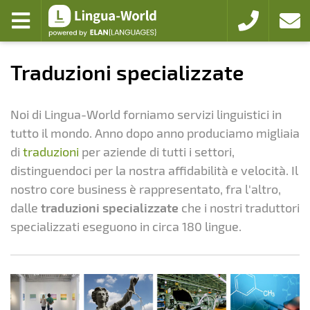
Zum Hauptmenü
Zum Inhalt
Aprire menu
+49 221 94103
colleg
Traduzioni specializzate
Noi di Lingua-World forniamo servizi linguistici in
tutto il mondo. Anno dopo anno produciamo migliaia
di
traduzioni
per aziende di tutti i settori,
distinguendoci per la nostra affidabilità e velocità. Il
nostro core business è rappresentato, fra l'altro,
dalle
traduzioni specializzate
che i nostri traduttori
specializzati eseguono in circa 180 lingue.