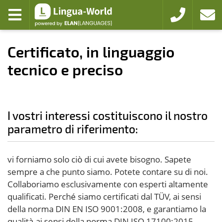
Zum Hauptmenü
Zum Inhalt
Aprire menu
+49 221 94103
colleg
Certificato, in linguaggio
tecnico e preciso
I vostri interessi costituiscono il nostro
parametro di riferimento:
vi forniamo solo ciò di cui avete bisogno. Sapete
sempre a che punto siamo. Potete contare su di noi.
Collaboriamo esclusivamente con esperti altamente
qualificati. Perché siamo certificati dal TÜV, ai sensi
della norma DIN EN ISO 9001:2008, e garantiamo la
qualità ai sensi della norma DIN ISO 17100:2015.