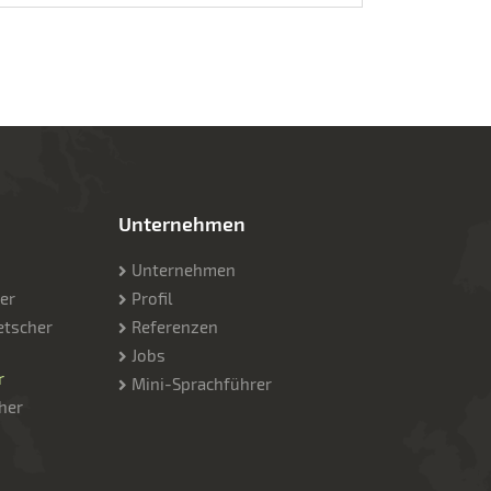
Unternehmen
Unternehmen
er
Profil
etscher
Referenzen
Jobs
r
Mini-Sprachführer
her