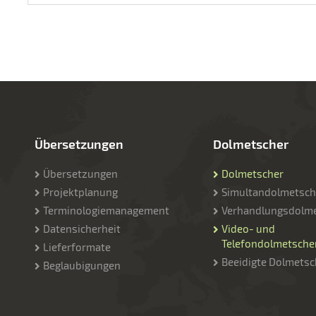
Übersetzungen
Dolmetscher
Übersetzungen
Dolmetscher
Projektplanung
Simultandolmetsch
Terminologiemanagement
Verhandlungsdolm
Datensicherheit
Video- und
Telefondolmetsche
Lieferformate
Beeidigte Dolmetsc
Beglaubigungen