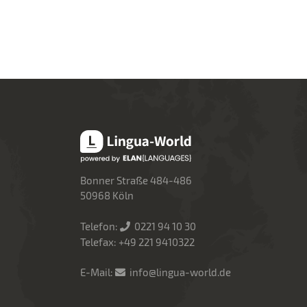
Lingua-World
Bonner Straße 484-486
50968 Köln
Telefon:
0221 94 10 30
Telefax: +49 221 9410322
E-Mail:
info@lingua-world.de