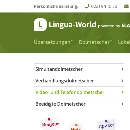
Zum Hauptmenü
Zum Inhalt
Persönliche Beratung:
0221 94 10 30
Übersetzungen
Dolmetscher
Loka
Simultandolmetscher
Verhandlungsdolmetscher
Video- und Telefondolmetscher
Beeidigte Dolmetscher