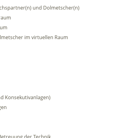
hspartner(n) und Dolmetscher(n)
zraum
aum
metscher im virtuellen Raum
d Konsekutivanlagen)
gen
Betreuung der Technik